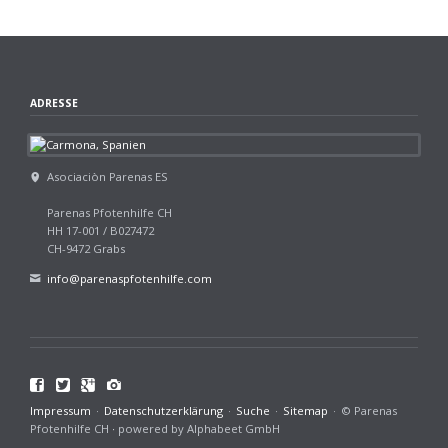
ADRESSE
Asociaciòn Parenas ES
Parenas Pfotenhilfe CH
HH 17-001 / B027472
CH-9472 Grabs
info@parenaspfotenhilfe.com
Facebook
Twitter
Google+
Navigation
Impressum
Datenschutzerklärung
Suche
Sitemap
© Parenas
überspringen
Pfotenhilfe CH ∙ powered by Alphabeet GmbH