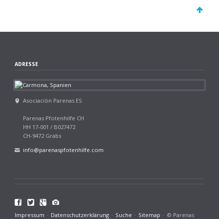
ADRESSE
Asociaciòn Parenas ES
Parenas Pfotenhilfe CH
HH 17-001 / B027472
CH-9472 Grabs
info@parenaspfotenhilfe.com
Facebook
Twitter
Google+
Navigation
Impressum
Datenschutzerklärung
Suche
Sitemap
© Parenas