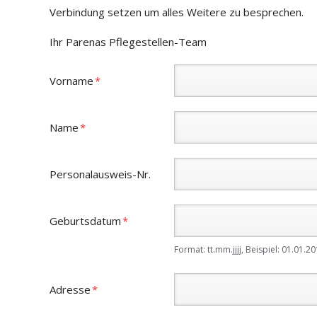
Verbindung setzen um alles Weitere zu besprechen.
Ihr Parenas Pflegestellen-Team
Pflichtfeld
Vorname
*
Pflichtfeld
Name
*
Personalausweis-Nr.
Pflichtfeld
Geburtsdatum
*
Format: tt.mm.jjjj, Beispiel: 01.01.2
Pflichtfeld
Adresse
*