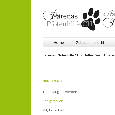
Navigation
Home
Zuhause gesucht
überspringen
Parenas Pfotenhilfe CH
Helfen Sie
Pflege
Navigation
HELFEN SIE
überspringen
Team-Mitglied werden
Pflegestellen
Mitgliedschaft