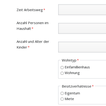
Pflichtfeld
Zeit Arbeitsweg
*
Pflichtfeld
Anzahl Personen im
Haushalt
*
Pflichtfeld
Anzahl und Alter der
Kinder
*
Pflichtfeld
Wohntyp
*
Einfamillienhaus
Wohnung
Pflichtfeld
Besitzverhätnisse
*
Eigentum
Miete