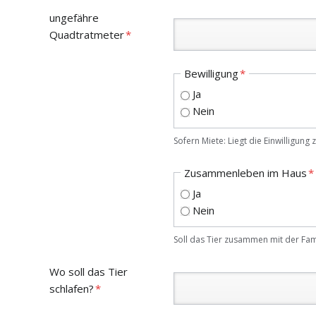
Pflichtfeld
ungefähre
Quadtratmeter
*
Pflichtfeld
Bewilligung
*
Ja
Nein
Sofern Miete: Liegt die Einwilligung 
Pflichtfeld
Zusammenleben im Haus
*
Ja
Nein
Soll das Tier zusammen mit der Fam
Pflichtfeld
Wo soll das Tier
schlafen?
*