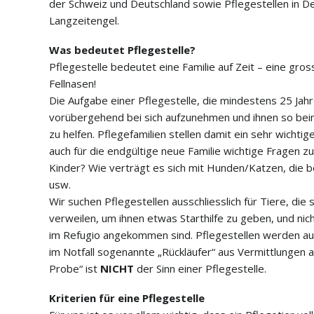
der Schweiz und Deutschland sowie Pflegestellen in D
Medi Patenschaft
Langzeitengel.
Freigänger Patens
Was bedeutet Pflegestelle?
Pflegestelle bedeutet eine Familie auf Zeit – eine gro
Berichte von Freiwi
Fellnasen!
Die Aufgabe einer Pflegestelle, die mindestens 25 Jahr
vorübergehend bei sich aufzunehmen und ihnen so beim
zu helfen. Pflegefamilien stellen damit ein sehr wichti
auch für die endgültige neue Familie wichtige Fragen zu
Kinder? Wie verträgt es sich mit Hunden/Katzen, die be
usw.
Wir suchen Pflegestellen ausschliesslich für Tiere, die
verweilen, um ihnen etwas Starthilfe zu geben, und nich
im Refugio angekommen sind. Pflegestellen werden a
im Notfall sogenannte „Rückläufer“ aus Vermittlungen
Probe“ ist
NICHT
der Sinn einer Pflegestelle.
Kriterien für eine Pflegestelle