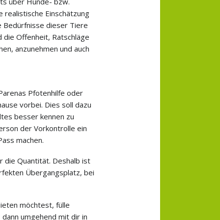
eits über Hunde- bzw.
e realistische Einschätzung
ie Bedürfnisse dieser Tiere
 die Offenheit, Ratschläge
chen, anzunehmen und auch
Parenas Pfotenhilfe oder
hause vorbei. Dies soll dazu
ltes besser kennen zu
erson der Vorkontrolle ein
 Pass machen.
ur die Quantität. Deshalb ist
erfekten Übergangsplatz, bei
ieten möchtest, fülle
 dann umgehend mit dir in