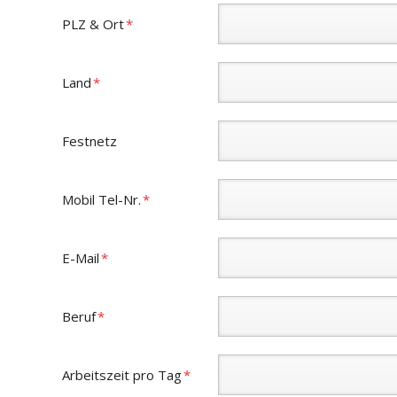
Pflichtfeld
PLZ & Ort
*
Pflichtfeld
Land
*
Festnetz
Pflichtfeld
Mobil Tel-Nr.
*
Pflichtfeld
E-Mail
*
Pflichtfeld
Beruf
*
Pflichtfeld
Arbeitszeit pro Tag
*