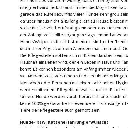
Für uns ist es vor allem wichtig, dass ein Pflegetier vol
integriert wird, jedoch auch immer die Möglichkeit hat,
gerade das Ruhebedürfnis vieler Hunde sehr groß sein 
darüber hinaus nicht allzu lang allein zu Hause bleiben
sollte nur Teilzeit berufstätig sein oder das Tier mit z
der Anfangszeit sollte sogar ganztags jemand anwesend
Hunde/Welpen evtl. nicht stubenrein sind, unter Tren
und in ihrer Angst vor dem Alleinsein manchmal auch 
Die Pflegestellen sollten sich im Klaren darüber sein, d
Haushalt einziehen wird, der ein Leben in Haus und Fami
kennt. Es können besonders am Anfang immer wieder S
viel Nerven, Zeit, Verständnis und Geduld abverlangen
Menschen oder Personen mit einem sehr hohen Hygie
werden mit einem Pflegehund wahrscheinlich Proble
Unsere Hunde werden vorab tierärztlich untersucht un
keine 100%ige Garantie für eventuelle Erkrankungen. D
Tiere der Pflegestelle auch geimpft sein.
Hunde- bzw. Katzenerfahrung erwünscht