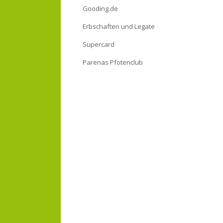
Gooding.de
Erbschaften und Legate
Supercard
Parenas Pfotenclub