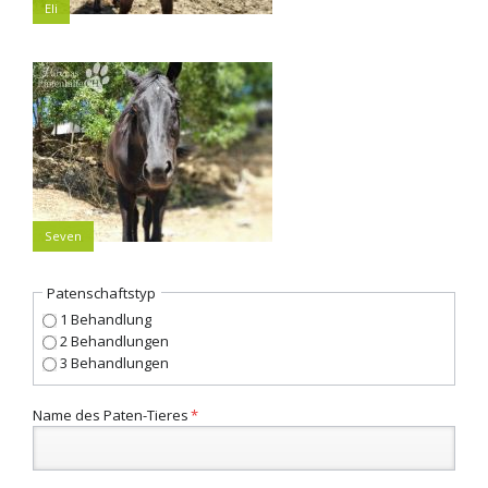
Eli
Seven
Patenschaftstyp
1 Behandlung
2 Behandlungen
3 Behandlungen
Pflichtfeld
Name des Paten-Tieres
*