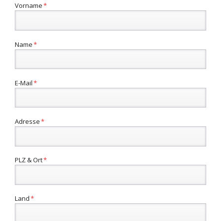
Pflichtfeld
Vorname
*
Pflichtfeld
Name
*
Pflichtfeld
E-Mail
*
Pflichtfeld
Adresse
*
Pflichtfeld
PLZ & Ort
*
Pflichtfeld
Land
*