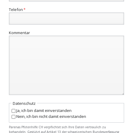
Pflichtfeld
Telefon
*
Kommentar
Datenschutz
Ja, ich bin damit einverstanden
Nein, ich bin nicht damit einverstanden
Parenas Pfotenhilfe CH verpflichtet sich Ihre Daten vertraulich zu
behandeln. Gestützt auf Artikel 13 der schweizerischen Bundesverfassung