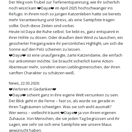
Der Weg vom Trubel zur Tiefenentspannung, wie ihr sicherlich
noch wisst kam ❤️Daya❤️ im April 2025 hochschwanger ins
Refugio. In ihrem noch so jungen Katzenleben hatte sie bereits
mehr Verantwortung und Stress, als eine Samtpfote tragen
sollte. Doch diese Zeiten sind vorbei.
Heute ist Daya die Ruhe selbst: Sie liebt es, ganz entspannt in
ihrer Höhle zu dösen. Oder draußen dem Wind zu lauschen, ein
gesicherter Freigang wäre ihr persönliches Highlight, um sich die
Sonne auf den Pelz scheinen zu lassen.
❤️Daya❤️ ist eine unaufgeregte, zarte Katzendame, die einfach
nur ankommen möchte. Sie braucht sicherlich keine Action-
Abenteuer mehr, sondern einen Lieblingsmenschen, der ihren
sanften Charakter zu schätzen weiß.
News, 22.03.2026:
❤️Verloren in Gedanken❤️
❤️Daya❤️ scheint ganz in ihre eigene Welt versunken zu sein.
Der Blick geht in die Ferne – fast so, als würde sie gerade in
ihren Tagträumen schwelgen. Was sie sich wohl ausmalt?
Wer weiss – vielleicht träumt ❤️Daya❤️ ja von ihrem eigenen
Zuhause. Von Menschen, die sie jeden Tag begrüssen und ihr
sagen, wie sehr sie sich eine Samtpfote wie unsere Maus
gewünscht haben.