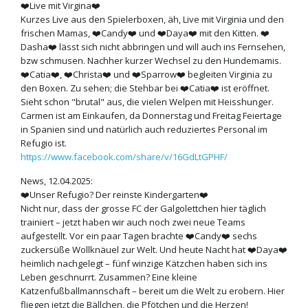
❤️
Live mit Virgina
❤️
Kurzes Live aus den Spielerboxen, äh, Live mit Virginia und den
frischen Mamas,
❤️
Candy
❤️
und
❤️
Daya
❤️
mit den Kitten.
❤️
Dasha
❤️
lässt sich nicht abbringen und will auch ins Fernsehen,
bzw schmusen. Nachher kurzer Wechsel zu den Hundemamis.
❤️
Catia
❤️
,
❤️
Christa
❤️
und
❤️
Sparrow
❤️
begleiten Virginia zu
den Boxen. Zu sehen; die Stehbar bei
❤️
Catia
❤️
ist eröffnet.
Sieht schon "brutal" aus, die vielen Welpen mit Heisshunger.
Carmen ist am Einkaufen, da Donnerstag und Freitag Feiertage
in Spanien sind und natürlich auch reduziertes Personal im
Refugio ist.
https://www.facebook.com/share/v/16GdLtGPHF/
News, 12.04.2025:
❤️
Unser Refugio? Der reinste Kindergarten
❤️
Nicht nur, dass der grosse FC der Galgolettchen hier täglich
trainiert – jetzt haben wir auch noch zwei neue Teams
aufgestellt. Vor ein paar Tagen brachte
❤️
Candy
❤️
sechs
zuckersüße Wollknäuel zur Welt. Und heute Nacht hat
❤️
Daya
❤️
heimlich nachgelegt – fünf winzige Kätzchen haben sich ins
Leben geschnurrt. Zusammen? Eine kleine
Katzenfußballmannschaft – bereit um die Welt zu erobern. Hier
fliegen jetzt die Bällchen, die Pfötchen und die Herzen!