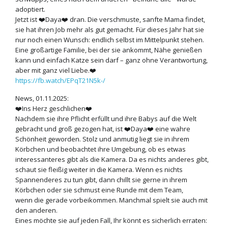
adoptiert.
Jetzt ist ❤️Daya❤️ dran. Die verschmuste, sanfte Mama findet,
sie hat ihren Job mehr als gut gemacht. Für dieses Jahr hat sie
nur noch einen Wunsch: endlich selbst im Mittelpunkt stehen.
Eine großartige Familie, bei der sie ankommt, Nähe genießen
kann und einfach Katze sein darf – ganz ohne Verantwortung,
aber mit ganz viel Liebe.❤️
https://fb.watch/EPqT21N5k-/
News, 01.11.2025:
❤️
Ins Herz geschlichen❤️
Nachdem sie ihre Pflicht erfüllt und ihre Babys auf die Welt
gebracht und groß gezogen hat, ist ❤️Daya❤️ eine wahre
Schönheit geworden. Stolz und anmutig liegt sie in ihrem
Körbchen und beobachtet ihre Umgebung, ob es etwas
interessanteres gibt als die Kamera. Da es nichts anderes gibt,
schaut sie fleißig weiter in die Kamera. Wenn es nichts
Spannenderes zu tun gibt, dann chillt sie gerne in ihrem
Körbchen oder sie schmust eine Runde mit dem Team,
wenn die gerade vorbeikommen. Manchmal spielt sie auch mit
den anderen.
Eines möchte sie auf jeden Fall, Ihr könnt es sicherlich erraten: