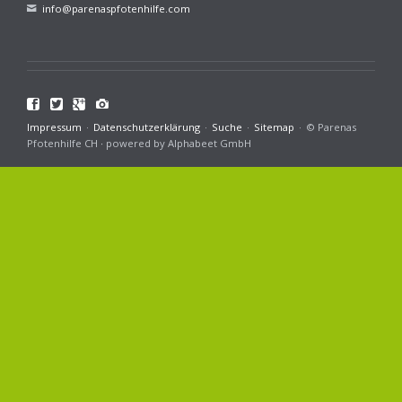
info@parenaspfotenhilfe.com
Facebook
Twitter
Google+
Navigation
Impressum
Datenschutzerklärung
Suche
Sitemap
© Parenas
überspringen
Pfotenhilfe CH ∙ powered by Alphabeet GmbH