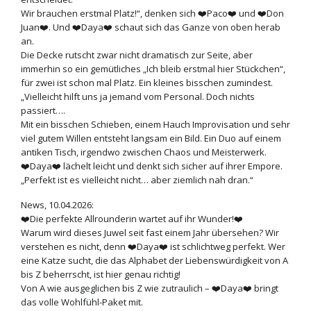
Wir brauchen erstmal Platz!“, denken sich ❤️Paco❤️ und ❤️Don
Juan❤️. Und ❤️Daya❤️ schaut sich das Ganze von oben herab
an.
Die Decke rutscht zwar nicht dramatisch zur Seite, aber
immerhin so ein gemütliches „Ich bleib erstmal hier Stückchen“,
für zwei ist schon mal Platz. Ein kleines bisschen zumindest.
„Vielleicht hilft uns ja jemand vom Personal. Doch nichts
passiert….
Mit ein bisschen Schieben, einem Hauch Improvisation und sehr
viel gutem Willen entsteht langsam ein Bild. Ein Duo auf einem
antiken Tisch, irgendwo zwischen Chaos und Meisterwerk.
❤️Daya❤️ lächelt leicht und denkt sich sicher auf ihrer Empore.
„Perfekt ist es vielleicht nicht… aber ziemlich nah dran.“
News, 10.04.2026:
❤️Die perfekte Allrounderin wartet auf ihr Wunder!❤️
Warum wird dieses Juwel seit fast einem Jahr übersehen? Wir
verstehen es nicht, denn ❤️Daya❤️ ist schlichtweg perfekt. Wer
eine Katze sucht, die das Alphabet der Liebenswürdigkeit von A
bis Z beherrscht, ist hier genau richtig!
Von A wie ausgeglichen bis Z wie zutraulich – ❤️Daya❤️ bringt
das volle Wohlfühl-Paket mit.