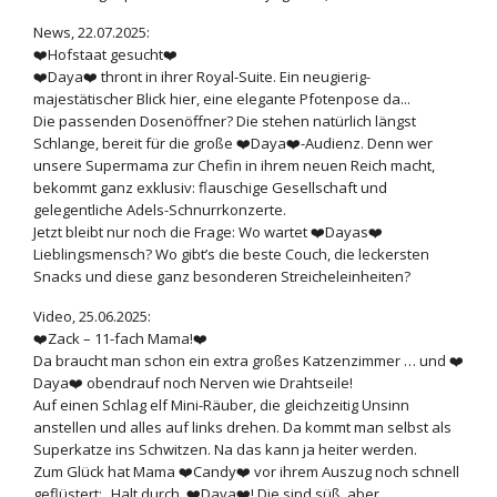
News, 22.07.2025:
❤️Hofstaat gesucht❤️
❤️Daya❤️ thront in ihrer Royal-Suite. Ein neugierig-
majestätischer Blick hier, eine elegante Pfotenpose da...
Die passenden Dosenöffner? Die stehen natürlich längst
Schlange, bereit für die große ❤️Daya❤️-Audienz. Denn wer
unsere Supermama zur Chefin in ihrem neuen Reich macht,
bekommt ganz exklusiv: flauschige Gesellschaft und
gelegentliche Adels-Schnurrkonzerte.
Jetzt bleibt nur noch die Frage: Wo wartet ❤️Dayas❤️
Lieblingsmensch? Wo gibt’s die beste Couch, die leckersten
Snacks und diese ganz besonderen Streicheleinheiten?
Video, 25.06.2025:
❤️Zack – 11-fach Mama!❤️
Da braucht man schon ein extra großes Katzenzimmer … und ❤️
Daya❤️ obendrauf noch Nerven wie Drahtseile!
Auf einen Schlag elf Mini-Räuber, die gleichzeitig Unsinn
anstellen und alles auf links drehen. Da kommt man selbst als
Superkatze ins Schwitzen. Na das kann ja heiter werden.
Zum Glück hat Mama ❤️Candy❤️ vor ihrem Auszug noch schnell
geflüstert: „Halt durch, ❤️Daya❤️! Die sind süß, aber