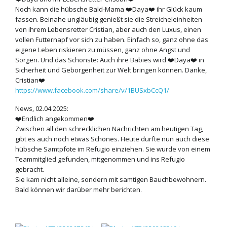
Noch kann die hübsche Bald-Mama ❤️Daya❤️ ihr Glück kaum
fassen. Beinahe ungläubig genießt sie die Streicheleinheiten
von ihrem Lebensretter Cristian, aber auch den Luxus, einen
vollen Futternapf vor sich zu haben. Einfach so, ganz ohne das
eigene Leben riskieren zu müssen, ganz ohne Angst und
Sorgen. Und das Schönste: Auch ihre Babies wird ❤️Daya❤️ in
Sicherheit und Geborgenheit zur Welt bringen können. Danke,
Cristian❤️
https://www.facebook.com/share/v/1BUSxbCcQ1/
News, 02.04.2025:
❤️Endlich angekommen❤️
Zwischen all den schrecklichen Nachrichten am heutigen Tag,
gibt es auch noch etwas Schönes. Heute durfte nun auch diese
hübsche Samtpfote im Refugio einziehen. Sie wurde von einem
Teammitglied gefunden, mitgenommen und ins Refugio
gebracht.
Sie kam nicht alleine, sondern mit samtigen Bauchbewohnern.
Bald können wir darüber mehr berichten.