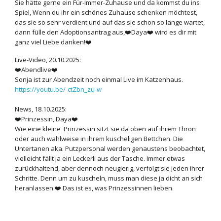
Sie hätte gerne ein Für-Immer-Zuhause und da kommst du ins
Spiel, Wenn du ihr ein schönes Zuhause schenken möchtest,
das sie so sehr verdient und auf das sie schon so lange wartet,
dann fülle den Adoptionsantrag aus,❤️Daya❤️ wird es dir mit
ganz viel Liebe danken!❤️
Live-Video, 20.10.2025:
❤️Abendlive❤️
Sonja ist zur Abendzeit noch einmal Live im Katzenhaus.
https://youtu.be/-ctZbn_zu-w
News, 18.10.2025:
❤️
Prinzessin, Daya❤️
Wie eine kleine Prinzessin sitzt sie da oben auf ihrem Thron
oder auch wahlweise in ihrem kuscheligen Bettchen. Die
Untertanen aka. Putzpersonal werden genaustens beobachtet,
vielleicht fällt ja ein Leckerli aus der Tasche. Immer etwas
zurückhaltend, aber dennoch neugierig, verfolgt sie jeden ihrer
Schritte. Denn um zu kuscheln, muss man diese ja dicht an sich
heranlassen.❤️ Das ist es, was Prinzessinnen lieben.