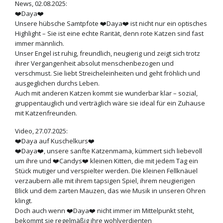
News, 02.08.2025:
❤️Daya❤️
Unsere hübsche Samtpfote ❤️Daya❤️ ist nicht nur ein optisches
Highlight – Sie ist eine echte Rarität, denn rote Katzen sind fast
immer männlich.
Unser Engel ist ruhig, freundlich, neugierig und zeigt sich trotz
ihrer Vergangenheit absolut menschenbezogen und
verschmust. Sie liebt Streicheleinheiten und geht fröhlich und
ausgeglichen durchs Leben.
Auch mit anderen Katzen kommt sie wunderbar klar – sozial,
gruppentauglich und verträglich wäre sie ideal für ein Zuhause
mit Katzenfreunden.
Video, 27.07.2025:
❤️Daya auf Kuschelkurs❤️
❤️Daya❤️, unsere sanfte Katzenmama, kümmert sich liebevoll
um ihre und ❤️Candys❤️ kleinen Kitten, die mit jedem Tag ein
Stück mutiger und verspielter werden. Die kleinen Fellknäuel
verzaubern alle mit ihrem tapsigen Spiel, ihrem neugierigen
Blick und dem zarten Mauzen, das wie Musik in unseren Ohren
klingt.
Doch auch wenn ❤️Daya❤️ nicht immer im Mittelpunkt steht,
bekommt sie regelmäßig ihre wohlverdienten