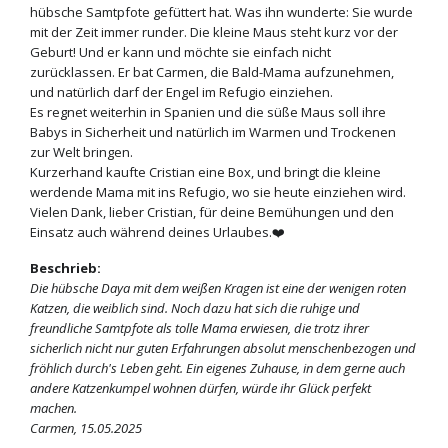
hübsche Samtpfote gefüttert hat. Was ihn wunderte: Sie wurde
mit der Zeit immer runder. Die kleine Maus steht kurz vor der
Geburt! Und er kann und möchte sie einfach nicht
zurücklassen. Er bat Carmen, die Bald-Mama aufzunehmen,
und natürlich darf der Engel im Refugio einziehen.
Es regnet weiterhin in Spanien und die süße Maus soll ihre
Babys in Sicherheit und natürlich im Warmen und Trockenen
zur Welt bringen.
Kurzerhand kaufte Cristian eine Box, und bringt die kleine
werdende Mama mit ins Refugio, wo sie heute einziehen wird.
Vielen Dank, lieber Cristian, für deine Bemühungen und den
Einsatz auch während deines Urlaubes.❤️
Beschrieb:
Die hübsche Daya mit dem weißen Kragen ist eine der wenigen roten
Katzen, die weiblich sind. Noch dazu hat sich die ruhige und
freundliche Samtpfote als tolle Mama erwiesen, die trotz ihrer
sicherlich nicht nur guten Erfahrungen absolut menschenbezogen und
fröhlich durch's Leben geht. Ein eigenes Zuhause, in dem gerne auch
andere Katzenkumpel wohnen dürfen, würde ihr Glück perfekt
machen.
Carmen, 15.05.2025