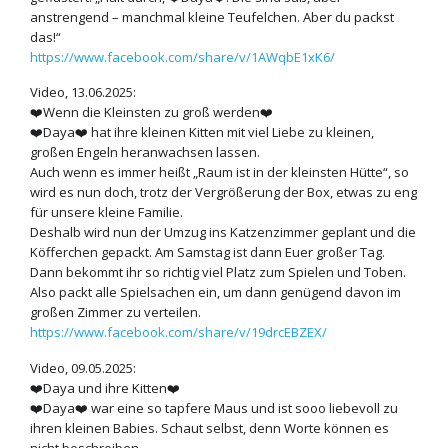
anstrengend – manchmal kleine Teufelchen. Aber du packst
das!“
https://www.facebook.com/share/v/1AWqbE1xK6/
Video, 13.06.2025:
❤️Wenn die Kleinsten zu groß werden❤️
❤️Daya❤️ hat ihre kleinen Kitten mit viel Liebe zu kleinen,
großen Engeln heranwachsen lassen.
Auch wenn es immer heißt „Raum ist in der kleinsten Hütte“, so
wird es nun doch, trotz der Vergrößerung der Box, etwas zu eng
für unsere kleine Familie.
Deshalb wird nun der Umzug ins Katzenzimmer geplant und die
Köfferchen gepackt. Am Samstag ist dann Euer großer Tag.
Dann bekommt ihr so richtig viel Platz zum Spielen und Toben.
Also packt alle Spielsachen ein, um dann genügend davon im
großen Zimmer zu verteilen.
https://www.facebook.com/share/v/19drcEBZEX/
Video, 09.05.2025:
❤️Daya und ihre Kitten❤️
❤️Daya❤️ war eine so tapfere Maus und ist sooo liebevoll zu
ihren kleinen Babies. Schaut selbst, denn Worte können es
nicht beschreiben.