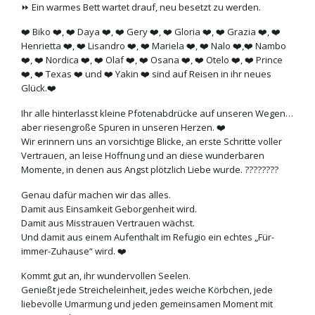
⏩ Ein warmes Bett wartet drauf, neu besetzt zu werden.
❤️ Biko ❤️, ❤️ Daya ❤️, ❤️ Gery ❤️, ❤️ Gloria ❤️, ❤️ Grazia ❤️, ❤️
Henrietta ❤️, ❤️ Lisandro ❤️, ❤️ Mariela ❤️, ❤️ Nalo ❤️,❤️ Nambo
❤️, ❤️ Nordica ❤️, ❤️ Olaf ❤️, ❤️ Osana ❤️, ❤️ Otelo ❤️, ❤️ Prince
❤️, ❤️ Texas ❤️ und ❤️ Yakin ❤️ sind auf Reisen in ihr neues
Glück.❤️
Ihr alle hinterlasst kleine Pfotenabdrücke auf unseren Wegen…
aber riesengroße Spuren in unseren Herzen. ❤️
Wir erinnern uns an vorsichtige Blicke, an erste Schritte voller
Vertrauen, an leise Hoffnung und an diese wunderbaren
Momente, in denen aus Angst plötzlich Liebe wurde. ????????
Genau dafür machen wir das alles.
Damit aus Einsamkeit Geborgenheit wird.
Damit aus Misstrauen Vertrauen wächst.
Und damit aus einem Aufenthalt im Refugio ein echtes „Für-
immer-Zuhause“ wird. ❤️
Kommt gut an, ihr wundervollen Seelen.
Genießt jede Streicheleinheit, jedes weiche Körbchen, jede
liebevolle Umarmung und jeden gemeinsamen Moment mit