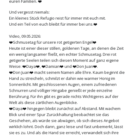
euren Familien. ❤️
Und vergesst niemals:
Ein kleines Stück Refugio reist für immer mit euch mit.
Und ein Teil von euch bleibt für immer bei uns.❤️
Video, 09.05.2026:
❤️Schmusetag für unsere rot getigerten Engel❤️
Heute ist einer dieser stillen, goldenen Tage, an denen die Zeit
ein wenig langsamer fließt, ein echter Schmusetag. Drei rot
getigerte Seelen teilen sich diesen Moment auf ganz eigene
Weise: ❤️Daya❤️, ❤️Damian❤️ und ❤️Don Juan❤️.
❤️Don Juan❤️ macht seinem Namen alle Ehre. Kaum beginnt die
Hand zu streicheln, schmilzt er dahin wie warmer Honig im
Sonnenlicht. Mit geschlossenen Augen, einem zufriedenen
Schnurren und völliger Hingabe genießt er jede einzelne
Berührung. Für ihn gibt es gerade nichts Wichtigeres auf der
Welt als diese zärtlichen Augenblicke.
❤️Daya❤️ hingegen bleibt zunächst auf Abstand. Mit wachem
Blick und einer Spur Zurückhaltung beobachtet sie das
Geschehen, als würde sie abwägen, ob sich dieses Angebot
wirklich lohnt. Doch dann, ganz leise und fast unbemerkt, lässt
sie es zu. Und als die Hand sie erreicht, verwandelt sich ihre