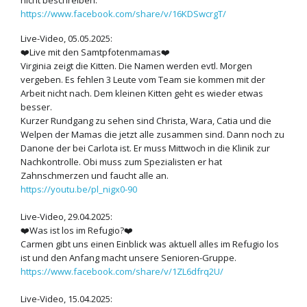
https://www.facebook.com/share/v/16KDSwcrgT/
Live-Video, 05.05.2025:
❤️Live mit den Samtpfotenmamas❤️
Virginia zeigt die Kitten. Die Namen werden evtl. Morgen
vergeben. Es fehlen 3 Leute vom Team sie kommen mit der
Arbeit nicht nach. Dem kleinen Kitten geht es wieder etwas
besser.
Kurzer Rundgang zu sehen sind Christa, Wara, Catia und die
Welpen der Mamas die jetzt alle zusammen sind. Dann noch zu
Danone der bei Carlota ist. Er muss Mittwoch in die Klinik zur
Nachkontrolle. Obi muss zum Spezialisten er hat
Zahnschmerzen und faucht alle an.
https://youtu.be/pl_nigx0-90
Live-Video, 29.04.2025:
❤️Was ist los im Refugio?❤️
Carmen gibt uns einen Einblick was aktuell alles im Refugio los
ist und den Anfang macht unsere Senioren-Gruppe.
https://www.facebook.com/share/v/1ZL6dfrq2U/
Live-Video, 15.04.2025: