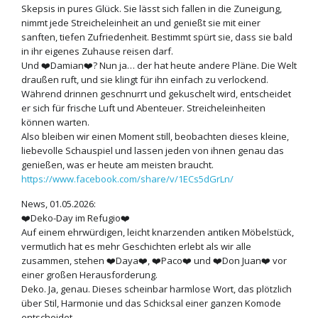
Skepsis in pures Glück. Sie lässt sich fallen in die Zuneigung,
nimmt jede Streicheleinheit an und genießt sie mit einer
sanften, tiefen Zufriedenheit. Bestimmt spürt sie, dass sie bald
in ihr eigenes Zuhause reisen darf.
Und ❤️Damian❤️? Nun ja… der hat heute andere Pläne. Die Welt
draußen ruft, und sie klingt für ihn einfach zu verlockend.
Während drinnen geschnurrt und gekuschelt wird, entscheidet
er sich für frische Luft und Abenteuer. Streicheleinheiten
können warten.
Also bleiben wir einen Moment still, beobachten dieses kleine,
liebevolle Schauspiel und lassen jeden von ihnen genau das
genießen, was er heute am meisten braucht.
https://www.facebook.com/share/v/1ECs5dGrLn/
News, 01.05.2026:
❤️Deko-Day im Refugio❤️
Auf einem ehrwürdigen, leicht knarzenden antiken Möbelstück,
vermutlich hat es mehr Geschichten erlebt als wir alle
zusammen, stehen ❤️Daya❤️, ❤️Paco❤️ und ❤️Don Juan❤️ vor
einer großen Herausforderung.
Deko. Ja, genau. Dieses scheinbar harmlose Wort, das plötzlich
über Stil, Harmonie und das Schicksal einer ganzen Komode
entscheidet.