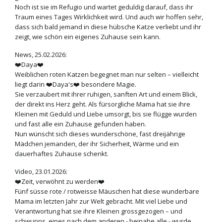
Noch ist sie im Refugio und wartet geduldig darauf, dass ihr
Traum eines Tages Wirklichkeit wird. Und auch wir hoffen sehr,
dass sich bald jemand in diese hübsche Katze verliebt und ihr
zeigt, wie schön ein eigenes Zuhause sein kann.
News, 25.02.2026:
❤️Daya❤️
Weiblichen roten Katzen begegnet man nur selten – vielleicht
liegt darin ❤️Daya's❤️ besondere Magie.
Sie verzaubert mit ihrer ruhigen, sanften Art und einem Blick,
der direkt ins Herz geht. Als fürsorgliche Mama hat sie ihre
Kleinen mit Geduld und Liebe umsorgt, bis sie flügge wurden
und fast alle ein Zuhause gefunden haben.
Nun wünscht sich dieses wunderschöne, fast dreijährige
Mädchen jemanden, der ihr Sicherheit, Wärme und ein
dauerhaftes Zuhause schenkt.
Video, 23.01.2026:
❤️
Zeit, verwöhnt zu werden❤️
Fünf süsse rote / rotweisse Mäuschen hat diese wunderbare
Mama im letzten Jahr zur Welt gebracht. Mit viel Liebe und
Verantwortung hat sie ihre Kleinen grossgezogen – und
schwupps, eines nach dem anderen - beinahe alle - wurde