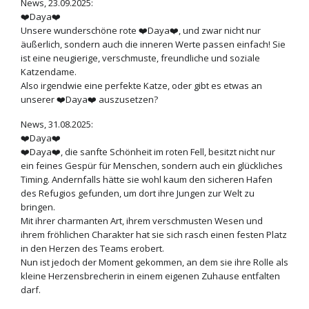
News, 23.09.2025:
❤️Daya❤️
Unsere wunderschöne rote ❤️Daya❤️, und zwar nicht nur
äußerlich, sondern auch die inneren Werte passen einfach! Sie
ist eine neugierige, verschmuste, freundliche und soziale
Katzendame.
Also irgendwie eine perfekte Katze, oder gibt es etwas an
unserer ❤️Daya❤️ auszusetzen?
News, 31.08.2025:
❤️Daya❤️
❤️Daya❤️, die sanfte Schönheit im roten Fell, besitzt nicht nur
ein feines Gespür für Menschen, sondern auch ein glückliches
Timing. Andernfalls hätte sie wohl kaum den sicheren Hafen
des Refugios gefunden, um dort ihre Jungen zur Welt zu
bringen.
Mit ihrer charmanten Art, ihrem verschmusten Wesen und
ihrem fröhlichen Charakter hat sie sich rasch einen festen Platz
in den Herzen des Teams erobert.
Nun ist jedoch der Moment gekommen, an dem sie ihre Rolle als
kleine Herzensbrecherin in einem eigenen Zuhause entfalten
darf.