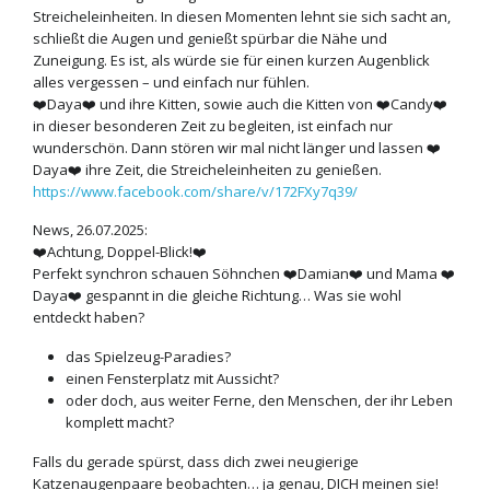
Streicheleinheiten. In diesen Momenten lehnt sie sich sacht an,
schließt die Augen und genießt spürbar die Nähe und
Zuneigung. Es ist, als würde sie für einen kurzen Augenblick
alles vergessen – und einfach nur fühlen.
❤️Daya❤️ und ihre Kitten, sowie auch die Kitten von ❤️Candy❤️
in dieser besonderen Zeit zu begleiten, ist einfach nur
wunderschön. Dann stören wir mal nicht länger und lassen ❤️
Daya❤️ ihre Zeit, die Streicheleinheiten zu genießen.
https://www.facebook.com/share/v/172FXy7q39/
News, 26.07.2025:
❤️Achtung, Doppel-Blick!❤️
Perfekt synchron schauen Söhnchen ❤️Damian❤️ und Mama ❤️
Daya❤️ gespannt in die gleiche Richtung… Was sie wohl
entdeckt haben?
das Spielzeug-Paradies?
einen Fensterplatz mit Aussicht?
oder doch, aus weiter Ferne, den Menschen, der ihr Leben
komplett macht?
Falls du gerade spürst, dass dich zwei neugierige
Katzenaugenpaare beobachten… ja genau, DICH meinen sie!