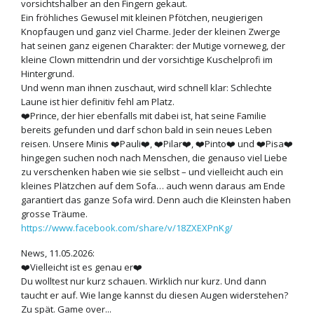
vorsichtshalber an den Fingern gekaut.
Ein fröhliches Gewusel mit kleinen Pfötchen, neugierigen
Knopfaugen und ganz viel Charme. Jeder der kleinen Zwerge
hat seinen ganz eigenen Charakter: der Mutige vorneweg, der
kleine Clown mittendrin und der vorsichtige Kuschelprofi im
Hintergrund.
Und wenn man ihnen zuschaut, wird schnell klar: Schlechte
Laune ist hier definitiv fehl am Platz.
❤️Prince, der hier ebenfalls mit dabei ist, hat seine Familie
bereits gefunden und darf schon bald in sein neues Leben
reisen. Unsere Minis ❤️Pauli❤️, ❤️Pilar❤️, ❤️Pinto❤️ und ❤️Pisa❤️
hingegen suchen noch nach Menschen, die genauso viel Liebe
zu verschenken haben wie sie selbst – und vielleicht auch ein
kleines Plätzchen auf dem Sofa… auch wenn daraus am Ende
garantiert das ganze Sofa wird. Denn auch die Kleinsten haben
grosse Träume.
https://www.facebook.com/share/v/18ZXEXPnKg/
News, 11.05.2026:
❤️
Vielleicht ist es genau er❤️
Du wolltest nur kurz schauen. Wirklich nur kurz. Und dann
taucht er auf. Wie lange kannst du diesen Augen widerstehen?
Zu spät. Game over...