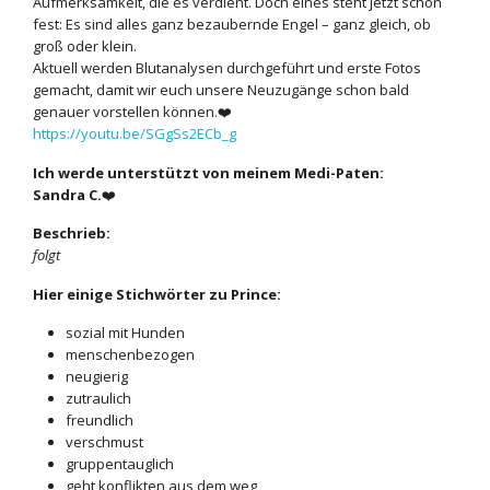
Aufmerksamkeit, die es verdient. Doch eines steht jetzt schon
fest: Es sind alles ganz bezaubernde Engel – ganz gleich, ob
groß oder klein.
Aktuell werden Blutanalysen durchgeführt und erste Fotos
gemacht, damit wir euch unsere Neuzugänge schon bald
genauer vorstellen können.❤️
https://youtu.be/SGgSs2ECb_g
Ich werde unterstützt von meinem Medi-Paten:
Sandra C.
❤️
Beschrieb:
folgt
Hier einige Stichwörter zu Prince:
sozial mit Hunden
menschenbezogen
neugierig
zutraulich
freundlich
verschmust
gruppentauglich
geht konflikten aus dem weg