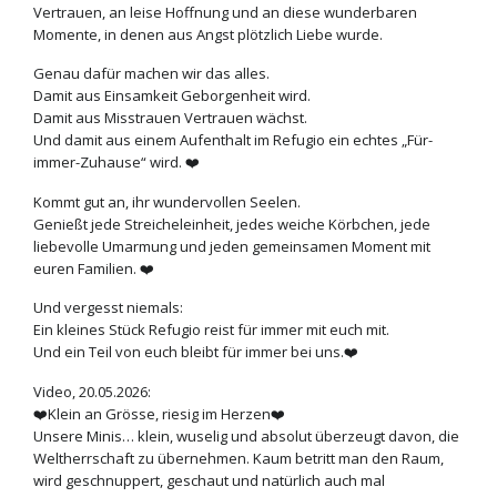
Vertrauen, an leise Hoffnung und an diese wunderbaren
Momente, in denen aus Angst plötzlich Liebe wurde.
Genau dafür machen wir das alles.
Damit aus Einsamkeit Geborgenheit wird.
Damit aus Misstrauen Vertrauen wächst.
Und damit aus einem Aufenthalt im Refugio ein echtes „Für-
immer-Zuhause“ wird. ❤️
Kommt gut an, ihr wundervollen Seelen.
Genießt jede Streicheleinheit, jedes weiche Körbchen, jede
liebevolle Umarmung und jeden gemeinsamen Moment mit
euren Familien. ❤️
Und vergesst niemals:
Ein kleines Stück Refugio reist für immer mit euch mit.
Und ein Teil von euch bleibt für immer bei uns.❤️
Video, 20.05.2026:
❤️Klein an Grösse, riesig im Herzen❤️
Unsere Minis… klein, wuselig und absolut überzeugt davon, die
Weltherrschaft zu übernehmen. Kaum betritt man den Raum,
wird geschnuppert, geschaut und natürlich auch mal