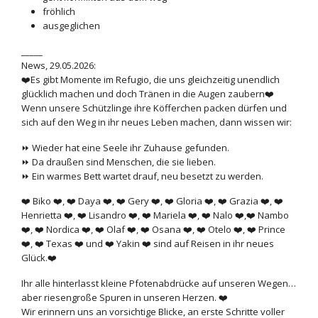
fröhlich
ausgeglichen
_____
News, 29.05.2026:
❤️Es gibt Momente im Refugio, die uns gleichzeitig unendlich
glücklich machen und doch Tränen in die Augen zaubern❤️
Wenn unsere Schützlinge ihre Köfferchen packen dürfen und
sich auf den Weg in ihr neues Leben machen, dann wissen wir:
⏩ Wieder hat eine Seele ihr Zuhause gefunden.
⏩ Da draußen sind Menschen, die sie lieben.
⏩ Ein warmes Bett wartet drauf, neu besetzt zu werden.
❤️ Biko ❤️, ❤️ Daya ❤️, ❤️ Gery ❤️, ❤️ Gloria ❤️, ❤️ Grazia ❤️, ❤️
Henrietta ❤️, ❤️ Lisandro ❤️, ❤️ Mariela ❤️, ❤️ Nalo ❤️,❤️ Nambo
❤️, ❤️ Nordica ❤️, ❤️ Olaf ❤️, ❤️ Osana ❤️, ❤️ Otelo ❤️, ❤️ Prince
❤️, ❤️ Texas ❤️ und ❤️ Yakin ❤️ sind auf Reisen in ihr neues
Glück.❤️
Ihr alle hinterlasst kleine Pfotenabdrücke auf unseren Wegen…
aber riesengroße Spuren in unseren Herzen. ❤️
Wir erinnern uns an vorsichtige Blicke, an erste Schritte voller