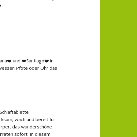
️
ana❤️ und ❤️Santiago❤️ in
, wessen Pfote oder Ohr das
.
chlaftablette.
rksam, wach und bereit für
 Körper, das wunderschöne
rraten sofort: In diesem