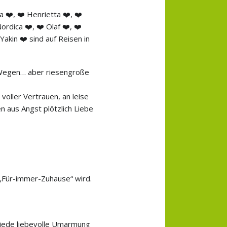
a ❤️, ❤️ Henrietta ❤️, ❤️
ordica ❤️, ❤️ Olaf ❤️, ❤️
Yakin ❤️ sind auf Reisen in
n Wegen… aber riesengroße
 voller Vertrauen, an leise
 aus Angst plötzlich Liebe
 „Für-immer-Zuhause“ wird.
 jede liebevolle Umarmung