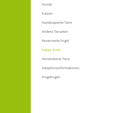
Hunde
Katzen
Handicapierte Tiere
Andere Tierarten
Reservierte Engel
Happy-Ends
Verstorbene Tiere
Adoptionsinformationen
Fragebogen