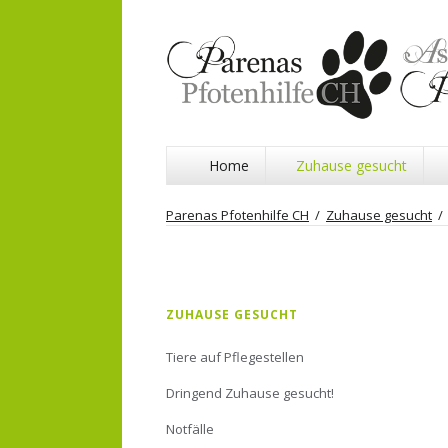
Navigation
Home
Zuhause gesucht
überspringen
Parenas Pfotenhilfe CH
Zuhause gesucht
Navigation
ZUHAUSE GESUCHT
überspringen
Tiere auf Pflegestellen
Dringend Zuhause gesucht!
Notfälle