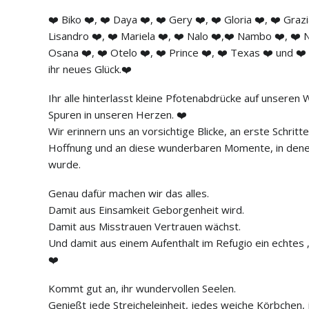
❤️ Biko ❤️, ❤️ Daya ❤️, ❤️ Gery ❤️, ❤️ Gloria ❤️, ❤️ Grazi
Lisandro ❤️, ❤️ Mariela ❤️, ❤️ Nalo ❤️,❤️ Nambo ❤️, ❤️ N
Osana ❤️, ❤️ Otelo ❤️, ❤️ Prince ❤️, ❤️ Texas ❤️ und ❤️ 
ihr neues Glück.❤️
Ihr alle hinterlasst kleine Pfotenabdrücke auf unsere
Spuren in unseren Herzen. ❤️
Wir erinnern uns an vorsichtige Blicke, an erste Schritte
Hoffnung und an diese wunderbaren Momente, in denen
wurde.
Genau dafür machen wir das alles.
Damit aus Einsamkeit Geborgenheit wird.
Damit aus Misstrauen Vertrauen wächst.
Und damit aus einem Aufenthalt im Refugio ein echtes
❤️
Kommt gut an, ihr wundervollen Seelen.
Genießt jede Streicheleinheit, jedes weiche Körbchen,