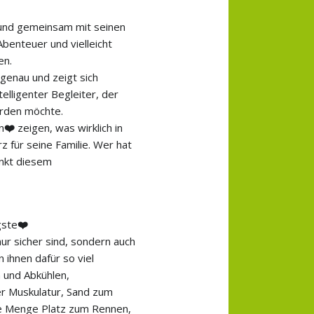
 und gemeinsam mit seinen
benteuer und vielleicht
en.
genau und zeigt sich
telligenter Begleiter, der
erden möchte.
n
❤️
zeigen, was wirklich in
 für seine Familie. Wer hat
enkt diesem
gste
❤️
ur sicher sind, sondern auch
ihnen dafür so viel
 und Abkühlen,
er Muskulatur, Sand zum
de Menge Platz zum Rennen,