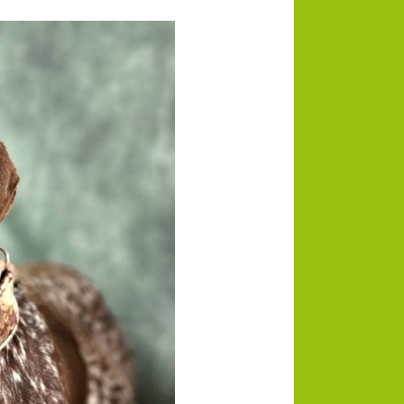
chaft
lligen