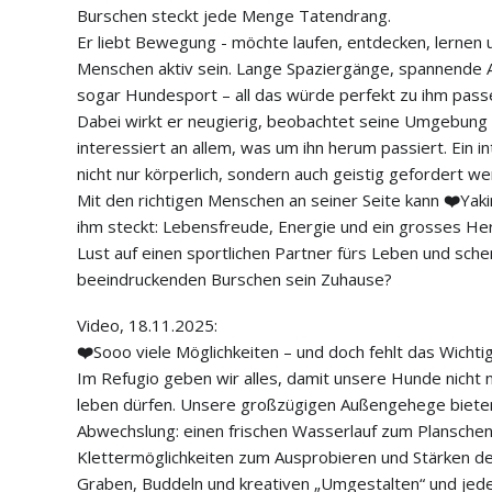
Burschen steckt jede Menge Tatendrang.
Er liebt Bewegung - möchte laufen, entdecken, lernen
Menschen aktiv sein. Lange Spaziergänge, spannende A
sogar Hundesport – all das würde perfekt zu ihm pass
Dabei wirkt er neugierig, beobachtet seine Umgebung 
interessiert an allem, was um ihn herum passiert. Ein in
nicht nur körperlich, sondern auch geistig gefordert w
Mit den richtigen Menschen an seiner Seite kann
❤️
Yaki
ihm steckt: Lebensfreude, Energie und ein grosses Herz
Lust auf einen sportlichen Partner fürs Leben und sch
beeindruckenden Burschen sein Zuhause?
Video, 18.11.2025:
❤️
Sooo viele Möglichkeiten – und doch fehlt das Wichti
Im Refugio geben wir alles, damit unsere Hunde nicht n
leben dürfen. Unsere großzügigen Außengehege bieten 
Abwechslung: einen frischen Wasserlauf zum Planschen
Klettermöglichkeiten zum Ausprobieren und Stärken d
Graben, Buddeln und kreativen „Umgestalten“ und je