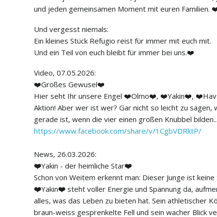
und jeden gemeinsamen Moment mit euren Familien. ❤
Und vergesst niemals:
Ein kleines Stück Refugio reist für immer mit euch mit.
Und ein Teil von euch bleibt für immer bei uns.❤️
Video, 07.05.2026:
❤️Großes Gewusel❤️
Hier seht Ihr unsere Engel ❤️Olmo❤️, ❤️Yakin❤️, ❤️Hav
Aktion! Aber wer ist wer? Gar nicht so leicht zu sagen
gerade ist, wenn die vier einen großen Knubbel bilden..
https://www.facebook.com/share/v/1CgbVDRktP/
News, 26.03.2026:
❤️
Yakin - der heimliche Star
❤️
Schon von Weitem erkennt man: Dieser Junge ist keine S
❤️
Yakin
❤️
steht voller Energie und Spannung da, aufme
alles, was das Leben zu bieten hat. Sein athletischer
braun-weiss gesprenkelte Fell und sein wacher Blick ve