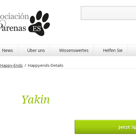
Suchbegriffe
News
Über uns
Wissenswertes
Helfen Sie
Happy-Ends
Happyends-Details
Yakin
Physiotherapie Pa
Tier Startpatensch
Tier Patenschaft
Jetzt 
Refugio Patenscha