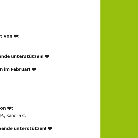
 von ❤️:
ende unterstützen! ❤️
 im Februar! ❤️
on ❤️:
 P., Sandra C.
pende unterstützen! ❤️