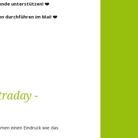
ende unterstützen! ❤️
en durchführen im Mai! ❤️
traday -
mmen einen Eindruck wie das