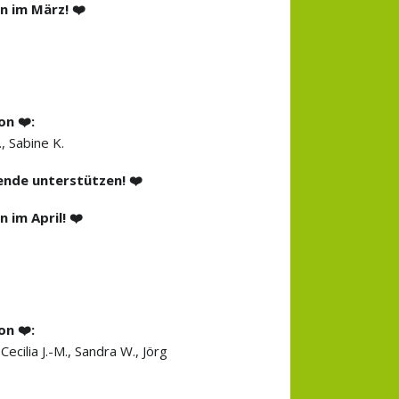
n im März! ❤️
on ❤️:
., Sabine K.
ende unterstützen! ❤️
 im April! ❤️
on ❤️:
 Cecilia J.-M., Sandra W., Jörg