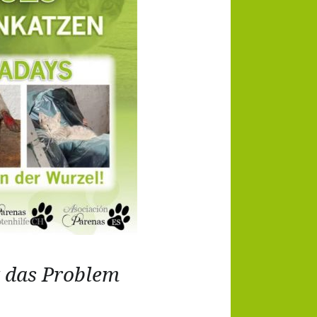
chaft
lligen
t das Problem