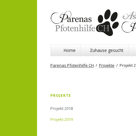
Navigation
Home
Zuhause gesucht
überspringen
Parenas Pfotenhilfe CH
Projekte
Projekt 
Navigation
PROJEKTE
überspringen
Projekt 2018
Projekt 2019