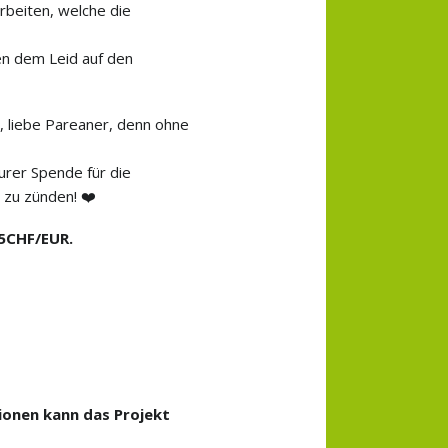
beiten, welche die
en dem Leid auf den
, liebe Pareaner, denn ohne
urer Spende für die
r zu zünden!
❤️
25CHF/EUR.
ionen kann das Projekt