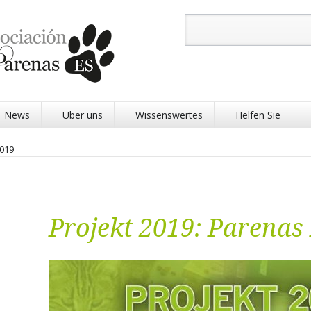
Suchbegriffe
News
Über uns
Wissenswertes
Helfen Sie
2019
Projekt 2019: Parenas
Physiotherapie Pa
Tier Startpatensch
Tier Patenschaft
Refugio Patenscha