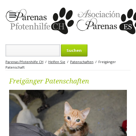
Suchbegriffe
Parenas Pfotenhilfe CH
Helfen Sie
Patenschaften
Freigänger
Patenschaft
Freigänger Patenschaften