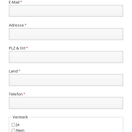
Pflichtfeld
E-Mail
*
Pflichtfeld
Adresse
*
Pflichtfeld
PLZ & Ort
*
Pflichtfeld
Land
*
Pflichtfeld
Telefon
*
Vermerk
Ja
Nein