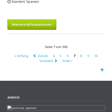
Standort: Spanien
Weitere Informationen
Seite 7 von 360
« Anfang
Zurück
4
5
6
7
8
9
10
Vorwärts
Ende »
ADRESSE