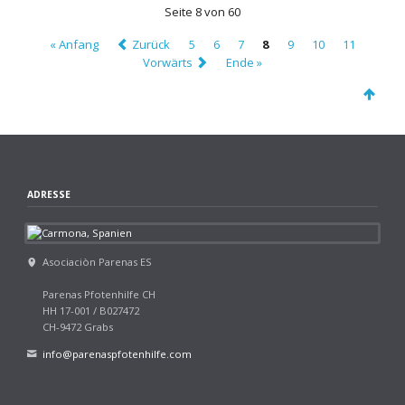
Seite 8 von 60
« Anfang
Zurück
5
6
7
8
9
10
11
Vorwärts
Ende »
ADRESSE
Asociaciòn Parenas ES
Parenas Pfotenhilfe CH
HH 17-001 / B027472
CH-9472 Grabs
info@parenaspfotenhilfe.com